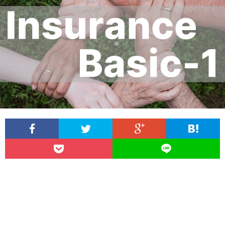
保
険
税
–
金
–
シ
ン
ガ
ポ
ー
ABO
ル
US
Priva
生
Polic
conta