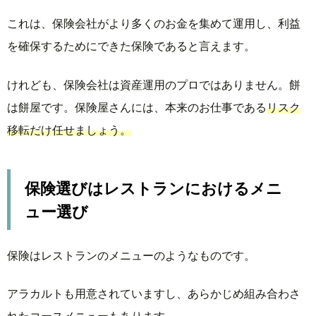
ス
これは、保険会社がより多くのお金を集めて運用し、利益
ト
を確保するためにできた保険であると言えます。
ラ
ン
に
けれども、保険会社は資産運用のプロではありません。餅
お
は餅屋です。保険屋さんには、本来のお仕事である
リスク
け
移転だけ任せましょう。
る
メ
ニ
ュ
保険選びはレストランにおけるメニ
ー
ュー選び
選
び
保険はレストランのメニューのようなものです。
3.
保険
料・
アラカルトも用意されていますし、あらかじめ組み合わさ
保障
れたコースメニューもあります。