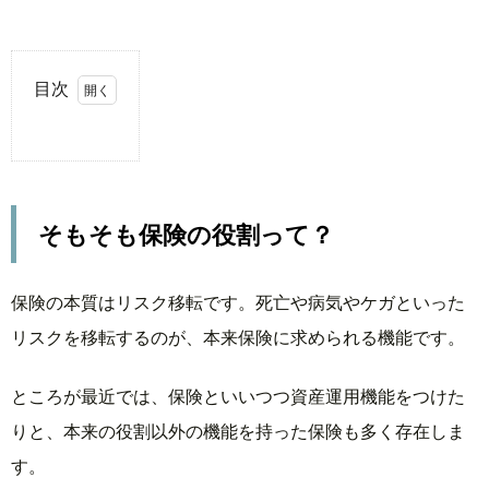
目次
1.
そも
そも
保険
そもそも保険の役割って？
の役
割っ
て？
保険の本質はリスク移転です。死亡や病気やケガといった
2.
リスクを移転するのが、本来保険に求められる機能です。
保
険
ところが最近では、保険といいつつ資産運用機能をつけた
選
び
りと、本来の役割以外の機能を持った保険も多く存在しま
は
す。
レ