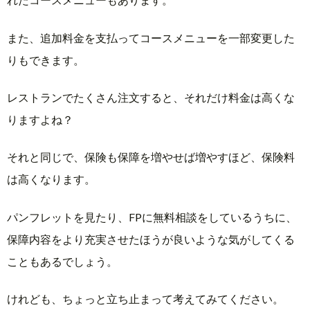
額・
保険
また、追加料金を支払ってコースメニューを一部変更した
金の
りもできます。
違い
4.
レストランでたくさん注文すると、それだけ料金は高くな
生
命
りますよね？
保
険
それと同じで、保険も保障を増やせば増やすほど、保険料
の
は高くなります。
種
類
パンフレットを見たり、FPに無料相談をしているうちに、
5.
保障内容をより充実させたほうが良いような気がしてくる
定
期・
こともあるでしょう。
終身
の意
けれども、ちょっと立ち止まって考えてみてください。
味の