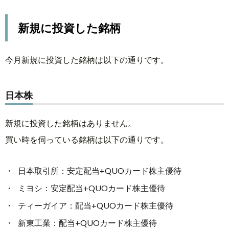
ール
株
新規に投資した銘柄
3.3.
英国
今月新規に投資した銘柄は以下の通りです。
株
日本株
4.
今
新規に投資した銘柄はありません。
月
の
買い時を伺っている銘柄は以下の通りです。
総
括
日本取引所：安定配当+QUOカード株主優待
と
来
ミヨシ：安定配当+QUOカード株主優待
月
ティーガイア：配当+QUOカード株主優待
に
新東工業：配当+QUOカード株主優待
向