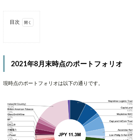
目次
1.
2021
年8
月末
2021年8月末時点のポートフォリオ
時点
のポ
ート
現時点のポートフォリオは以下の通りです。
フォ
リオ
2.
新
規
に
投