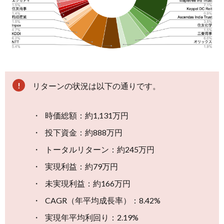
資
し
た
銘
柄
2.1.
日本
リターンの状況は以下の通りです。
株
2.2.
時価総額：約1,131万円
シン
投下資金：約888万円
ガポ
ール
トータルリターン：約245万円
株
実現利益：約79万円
2.3.
未実現利益：約166万円
英国
CAGR（年平均成長率）：8.42%
株
実現年平均利回り：2.19%
2.4.