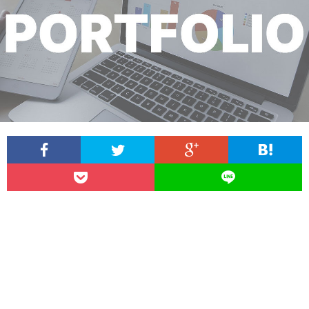
保
険
税
–
金
–
シ
ン
ガ
ポ
ー
ABO
ル
US
Priva
生
Polic
conta