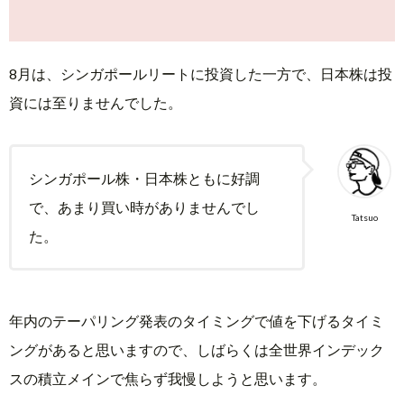
米国
株
8月は、シンガポールリートに投資した一方で、日本株は投
3.
資には至りませんでした。
今
月
の
シンガポール株・日本株ともに好調
配
当
で、あまり買い時がありませんでし
Tatsuo
銘
た。
柄
3.1.
日本
年内のテーパリング発表のタイミングで値を下げるタイミ
株
ングがあると思いますので、しばらくは全世界インデック
3.2.
スの積立メインで焦らず我慢しようと思います。
シン
ガポ